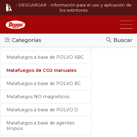
- DESCARGAR - Información para el uso y aplicación de
los extintores
Categorias
Matafuegos
Matafuegos manuales
Todos
Matafuegos sobre ruedas
Matafuegos fuegos a base de
Categorías
Buscar
AGENTE ENCAPSULADOR
Agentes Extintores
Matafuegos manuales
Matafuegos a base de POLVO ABC
Matafuegos
Matafuegos de CO2 manuales
Sistema automático de detección y
extinción
Matafuegos a base de POLVO BC
Infla nuemáticos a base de CO2
Matafuegos NO magnéticos
Cilindros de alta presión
Matafuegos a base de POLVO D
Matafuegos de competición
Matafuegos a base de agentes
(carreras)
limpios